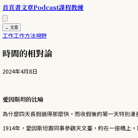
首頁
書
文章
Podcast
課程
教練
← 文章
工作
工作方法
視野
時間的相對論
2024年4月8日
愛因斯坦的比喻
為什麼四天長假過得那麼快，而收假後的第一天特別漫
1914年，愛因斯坦跟同事參觀天文臺，約在一座橋上