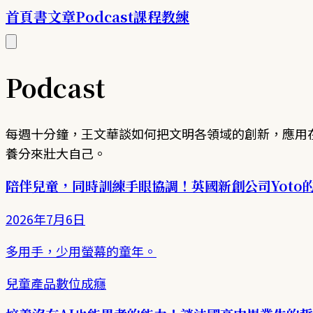
首頁
書
文章
Podcast
課程
教練
Podcast
每週十分鐘，王文華談如何把文明各領域的創新，應用
養分來壯大自己。
陪伴兒童，同時訓練手眼協調！英國新創公司Yoto
2026年7月6日
多用手，少用螢幕的童年。
兒童產品
數位成癮