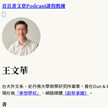
首頁
書
文章
Podcast
課程
教練
王文華
台大外文系、史丹佛大學商學研究所畢業。曾在Dun & 
現在做
「夢想學校」
、網路媒體
《創新拿鐵》
。
書