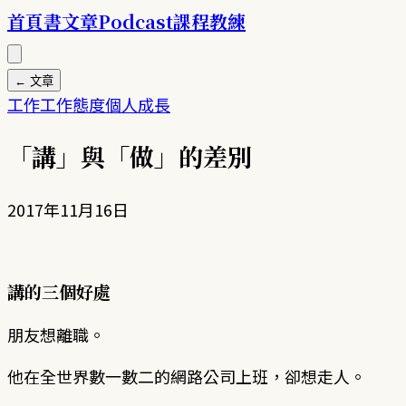
首頁
書
文章
Podcast
課程
教練
← 文章
工作
工作態度
個人成長
「講」與「做」的差別
2017年11月16日
講的三個好處
朋友想離職。
他在全世界數一數二的網路公司上班，卻想走人。