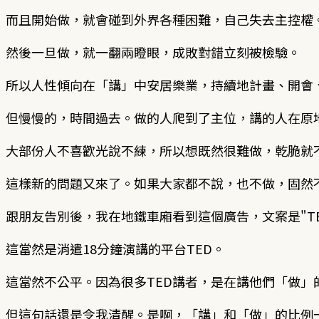
而且開始做，就會碰到外界各種困難，自己失去主控權
然後一旦做，就一翻兩瞪眼，成敗對錯立刻被檢驗。
所以人性傾向在「講」中安居樂業，持續地計畫、開會
但慢慢的，時間過去。做的人爬到了主位，講的人在原
大部份人不喜歡光說不練，所以想既然很難做，乾脆就
這樣新的問題又來了。如果大家都不說，也不做，固然
跟朋友告別後，我在地鐵車廂看到這個廣告，文案是"TED Ta
這當然是消遣18分鐘演講的平台TED。
這當然不公平。因為很多TED講者，是在講他們「做」
但這句話還是令我清醒。是啊，「講」和「做」的比例