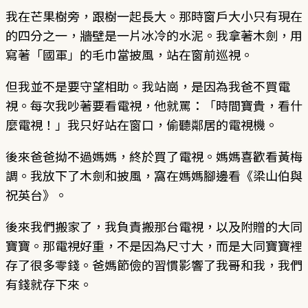
我在芒果樹旁，跟樹一起長大。那時窗戶大小只有現在
的四分之一，牆壁是一片冰冷的水泥。我拿著木劍，用
寫著「國軍」的毛巾當披風，站在窗前巡視。
但我並不是要守望相助。我站崗，是因為我爸不買電
視。每次我吵著要看電視，他就罵：「時間寶貴，看什
麼電視！」我只好站在窗口，偷聽鄰居的電視機。
後來爸爸拗不過媽媽，終於買了電視。媽媽喜歡看黃梅
調。我放下了木劍和披風，窩在媽媽腳邊看《梁山伯與
祝英台》。
後來我們搬家了，我負責搬那台電視，以及附贈的大同
寶寶。那電視好重，不是因為尺寸大，而是大同寶寶裡
存了很多零錢。爸媽節儉的習慣影響了我哥和我，我們
有錢就存下來。