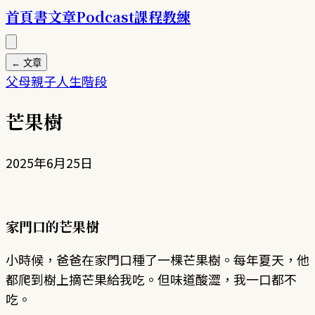
首頁
書
文章
Podcast
課程
教練
← 文章
父母
親子
人生階段
芒果樹
2025年6月25日
家門口的芒果樹
小時候，爸爸在家門口種了一棵芒果樹。每年夏天，他
都爬到樹上摘芒果給我吃。但味道酸澀，我一口都不
吃。