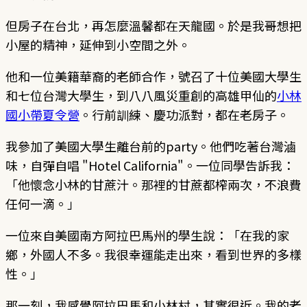
但房子在台北，再怎麼溫馨都在天龍國。於是我哥想把
小屋的精神，延伸到小空間之外。
他和一位美籍華裔的老師合作，號召了十位美國大學生
和七位台灣大學生，到八八風災重創的高雄甲仙的
小林
國小帶夏令營
。行前訓練、慶功派對，都在老房子。
我參加了美國大學生離台前的party。他們吃著台灣滷
味，自彈自唱 "Hotel California"。一位同學告訴我：
「他懷念小林的甘蔗汁。那裡的甘蔗都榨兩次，不浪費
任何一滴。」
一位來自美國南方阿拉巴馬州的學生說：「在我的家
鄉，外國人不多。我很幸運能走出來，看到世界的多樣
性。」
那一刻，我感覺阿拉巴馬和小林村，其實很近。我的老