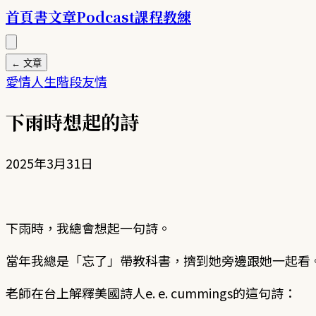
首頁
書
文章
Podcast
課程
教練
← 文章
愛情
人生階段
友情
下雨時想起的詩
2025年3月31日
下雨時，我總會想起一句詩。
當年我總是「忘了」帶教科書，擠到她旁邊跟她一起看
老師在台上解釋美國詩人e. e. cummings的這句詩：