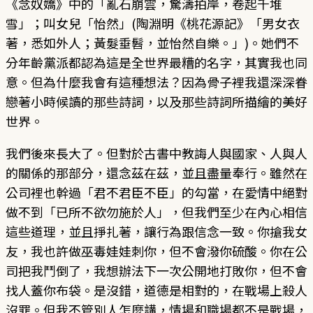
《念奴嬌》中的「亂石崩雲，驚濤拍岸，卷起千堆
雪」；叫女兒「怡然」(陶淵明《桃花源記》「男女衣
著，悉如外人；黃髮垂髫，並怡然自樂。」)。她們不
分年齡黨派都認為這是全世界最糟的名字，其實我也同
意。但為什麼我會有這種想法？因為骨子裡我還深深眷
戀著小時候讀的那些詩詞，以及那些詩詞所描繪的美好
世界。
我們後來長大了。但對於古書中教誨人與國家、人與人
的關係的那部分，還念茲在茲，並且盡量奉行。雖然在
公司裡也幹過「君不君臣不臣」的勾當，在愛情中絕對
做不到「已所不欲勿施於人」，但我們至少在內心相信
這些道理，並且掙扎著，讓行為跟信念一致。你搶我女
友，我也許做巫毒娃娃刺你，但不會潑你硫酸。你在公
司把我鬥倒了，我想辦法下一次公開地打敗你，但不會
找人蓋你布袋。是沒錯，道德是相對的，在戰場上殺人
沒罪。但我不管別人怎麼講，情場和職場都不是戰場，