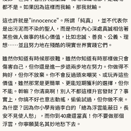
都不是。如果因為這樣而我輸，那我就輸。
這也許就是"innocence"。所謂「純真」，並不代表你
是出污泥而不染的聖人，而是你在內心深處真誠相信著
某些做人做事的核心價值，比如忠誠、善良、公義、理
想……並且努力地在殘酷的現實世界實踐它們。
雖然你知道有時候那很難，雖然你知道有時那樣做只會
傷害自己，但你還是進一步退兩步地在努力。你做得不
夠好，但你不放棄。你不會反過頭來嘲笑、或玩弄這些
價值，雖然那常是更簡單、更能短期獲利的選擇，但你
不能。幹嘛？你清高啊！別人不都這樣升官發財了？事
實上，你搞不好也意志動搖，偷偷試過，但你做不來。
為什麼？因為你小學背過李白的「總為浮雲能蔽日，長
安不見使人愁」，而你到40歲還當真！你不要做那個
浮雲，你寧願莫名其妙地愁下去。