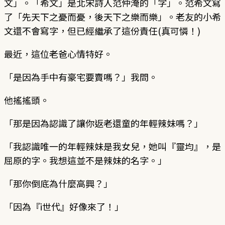
文」。「希文」是北宋詩人范仲淹的「字」。范希文寫
了「先天下之憂而憂，後天下之樂而樂」。老友的小希
文還不會寫字，但已經繼承了這份責任(真可憐！)
最近，這位老爸心情特好。
「是因為手中有豪宅要賣嗎？」我問。
他搖搖頭。
「那是因為認識了讓你返老還童的年輕辣妹嗎？」
「我認識唯一的年輕辣妹是我女兒，她叫『靈均』，是
屈原的字。我想這並不是辣妹的名字。」
「那你倒底為什麼高興？」
「因為『i世代』好像來了！」