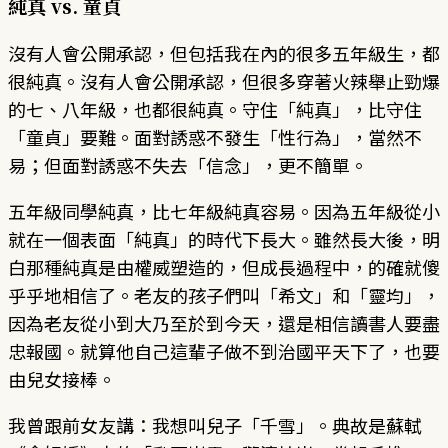
純真 vs. 童貞
沒有人會公開承認，但包括我在內的很多五年級生，都
很純真。沒有人會公開承認，但很多穿著火辣舉止勁爆
的七、八年級，也都很純真。守住「純真」，比守住
「童貞」要難。面對誘惑不發生「性行為」，當然不
易；但面對誘惑不失去「信念」，更不簡單。
五年級同學純真，比七年級純真容易。因為五年級從小
就在一個表面「純真」的時代下長大。雖然長大後，明
白那種純真是由權威塑造的，但成長過程中，的確就傻
乎乎地相信了。老友的孩子們叫「希文」和「靈均」，
因為老友從小到大乃至於到今天，還是相信讀書人要盡
忠報國。就算他自己這輩子做不到治國平天下了，也要
由兒女接棒。
我曾跟前女友講：我想叫兒子「千雪」。典故是蘇軾