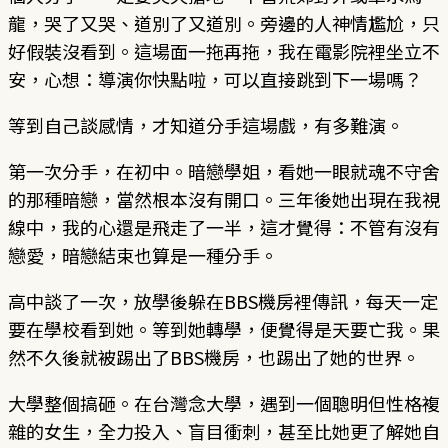
龍，哭了又哭、道別了又道別。旁邊的人神情尷尬，只
好假裝沒看到。這場面一拖再拖，我在電影院裡坐立不
安，心想：導演你快點啦，可以直接跳到下一場嗎？
等到自己談感情，才知道分手這場戲，有多難演。
第一次分手，在初中。暗戀學姐，看她一眼就魂不守舍
的那種暗戀，當然根本沒有開口。三年後她出現在我視
線中，我的心還是飛走了一半，這才覺得：不管有沒有
戀愛，暗戀結束也算是一種分手。
高中談了一次，放學後躲在BBS機房裡傳訊，每天一定
要在學校看到她。等到她轉學，便覺得是天要亡我。果
然不久後就被踢出了BBS機房，也踢出了她的世界。
大學整個搞砸。在台灣念大學，遇到一個聰明但性格複
雜的女生，全力投入、盲目衝刺，甚至比她更了解她自