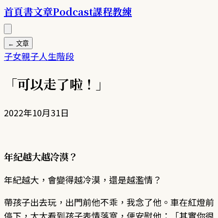
首頁
書
文章
Podcast
課程
教練
← 文章
子女
親子
人生階段
「可以走了啦！」
2022年10月31日
年紀越大越冷漠？
年紀越大，會變得越冷漠，還是越濫情？
帶孩子出去玩，出門前他不乖，我念了他。車在紅燈前
停下，太太看到孩子表情落寞，便安慰他：「其實你很