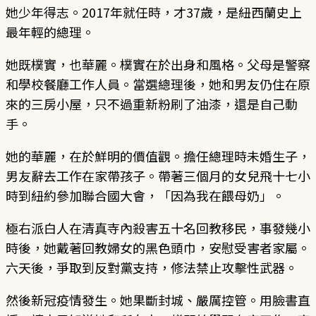
她少年得志。2017年就任時，才37歲，是紐西蘭史上
最年輕的總理。
她既樸實，也華麗。樸實在於出身和風格。父母是警察
和學校餐廳工作人員。當選總理後，她和男友仍住在原
來的三房小屋，只不過重新粉刷了油漆，還是自己動
手。
她的華麗，在於鮮明的價值觀。擔任總理時未婚生子，
男友辭去工作在家帶孩子。帶著三個月的女兒飛十七小
時到紐約參加聯合國大會，「因為我在餵母奶」。
極右派白人在清真寺內殺害五十名回教移民，事發幾小
時後，她戴著回教婦女的黑色頭巾，安慰受害者家屬。
六天後，爭取到反對黨支持，修法禁止攻擊性武器。
然後新冠疫情發生。她果斷封城、嚴厲控管。用臉書直