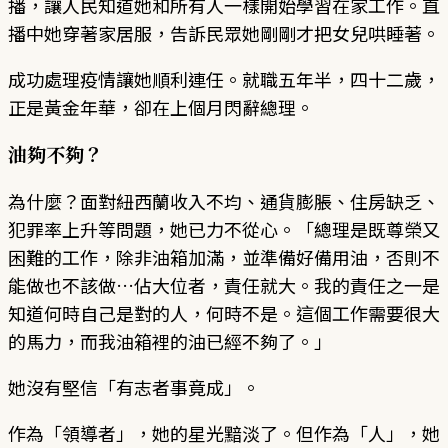
播，讓人民知道她和所有人一樣開始學習在家工作。直
播中她穿著家居服，告訴民眾她剛剛才把女兒哄睡著。
成功處理疫情讓她順利連任。就職五年半，四十二歲，
正是黃金年華，卻在上個月閃辭總理。
油夠不夠？
為什麼？面對紐西蘭收入不均、通貨膨脹、住房缺乏、
犯罪率上升等問題，她已力不從心。「總理是既尊榮又
困難的工作，除非油箱加滿，並準備好備用油，否則不
能做也不該做…佔大位者，責任就大。我的責任之一是
知道何時自己是對的人，何時不是。這個工作需要很大
的馬力，而我油箱裡的油已經不夠了。」
她沒有堅信「有志者事竟成」。
作為「領導者」，她的星光黯淡了。但作為「人」，她