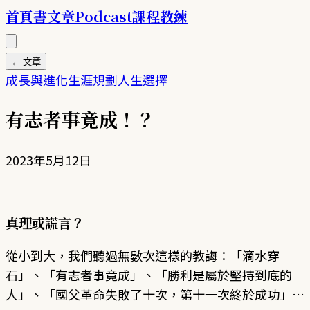
首頁
書
文章
Podcast
課程
教練
← 文章
成長與進化
生涯規劃
人生選擇
有志者事竟成！？
2023年5月12日
真理或謊言？
從小到大，我們聽過無數次這樣的教誨：「滴水穿
石」、「有志者事竟成」、「勝利是屬於堅持到底的
人」、「國父革命失敗了十次，第十一次終於成功」…