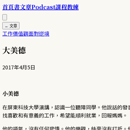
首頁
書
文章
Podcast
課程
教練
← 文章
工作
價值觀
面對逆境
大美德
2017年4月5日
小美德
在屏東科技大學演講，認識一位聽障同學。他說話的發
找喜歡和有意義的工作，希望能順利就業，回報媽媽。
他的語氣，沒有任何悲情。他的樂觀，絲毫沒有打折。