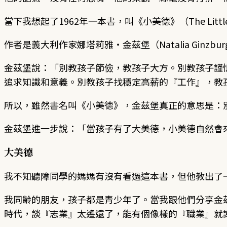
當下我想起了1962年一本書，叫《小美德》（The Little 
作者是義大利作家娜塔莉雅・金茲堡（Natalia Ginz
金茲堡說：「別教孩子節儉，教孩子大方。別教孩子謹
追求知識和意義。別教孩子找穩定高薪的『工作』，教
所以，雖然書名叫《小美德》，金茲堡真正的意思是：
金茲堡進一步說：「當孩子有了大美德，小美德自然會
大美德
我不知聽障同學的媽媽有沒有看過這本書，但他教出了
我同齡的朋友，孩子都是青少年了。當我跟他們分享金
時代，談『志業』太遙遠了，能有個像樣的『職業』就