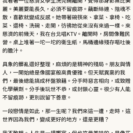
我看著一位慈濟女學生洗完碗離開，覺得那身影無比美
麗。美麗要能長久，必須不留痕跡。藕斷絲連、陰魂不
散，喜歡就變成反感。她帶著碗筷來、拿菜、拿椅、吃
菜、還椅、洗碗、走開，彷彿她從來沒有來過一樣。來
慈濟的前幾天，我在台北唱KTV。離開時，房間像難民
營。桌上堆著一坨一坨的衛生紙，馬桶邊緣殘存嘔吐後
的膽汁。
具象的髒亂還好整理，麻煩的是精神的殘局。朋友與情
人，一開始總是像國宴般高貴優雅。但天賦異稟的我
們，最後總能搞成杯盤狼藉。分手時惡言相向，或致贈
化學藥劑。分手後玩世不恭，或封鎖心靈。很少有人能
不留痕跡，更別說留下善意。
一段戀情是如此，那一生呢？我們來這一遭，走時，這
世界因為我們，變成更好的地方，還是更糟？
我不敢想。人生是一場饗宴，但也許最美味的，是像花