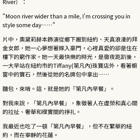
River）：
"Moon river wider than a mile, I'm crossing you in
style some day……"
片中，奧黛莉赫本飾演從鄉下搬到紐約、天真浪漫的拜
金女郎，她一心夢想著嫁入豪門，心裡真愛的卻是住在
樓下的窮作家。她一天最快樂的時光，是徹夜跑趴後，
一大早站在紐約市的Tiffany(第凡內)珠寶店外，看著櫥
窗中的寶石，然後從她的名牌包中拿出……
麵包，來啃。這，就是她的「第凡內早餐」。
對我來說，「第凡內早餐」，象徵著人在虛榮和真心間
的拉扯、奢華和樸實間的掙扎。
我最近也吃了一頓「第凡內早餐」，但不在繁華的紐
約，而在寧靜的花蓮。