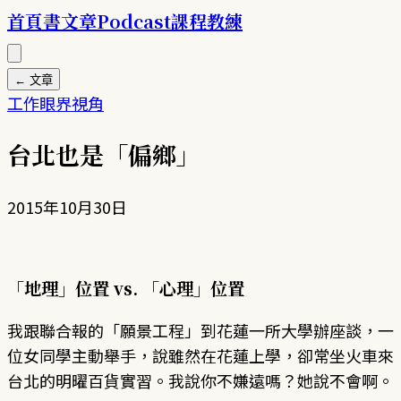
首頁
書
文章
Podcast
課程
教練
← 文章
工作
眼界
視角
台北也是「偏鄉」
2015年10月30日
「地理」位置 vs. 「心理」位置
我跟聯合報的「願景工程」到花蓮一所大學辦座談，一
位女同學主動舉手，說雖然在花蓮上學，卻常坐火車來
台北的明曜百貨實習。我說你不嫌遠嗎？她說不會啊。