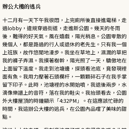
辦公大樓的逃兵
十二月有一天下午我很悶，上完廁所後直接進電梯，走
過lobby，違規穿過街道，走進新公園。幾天的冬雨
後，難得的好天氣。風在嬉戲，陽光稍息。公園零散的
幾個人，都是路過的行人或退休的老先生。只有我一個
上班族，故作悠閒地漫步。我坐在草地上，濕潤的草把
我的褲子弄濕。我摸著樹幹，陽光照了一天，驕傲地在
上面留下溫度。我走到池塘邊，探頭看池底，竟發現裡
面有魚。我用力壓著石頭欄杆，一顆顆碎石子在我手掌
留下印子。此時，池塘裡的水開始噴，我退後兩步，水
滴像樂譜上的音符，落在我的鞋尖。我抬頭看去，公園
外大樓屋頂的時鐘顯示「4:32PM」。在這應該忙碌的
時間，我這辦公大樓的逃兵，在公園內品嚐了美味的甜
點。