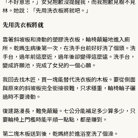
「不好意思，」女兒抱歉沒提醒我，而我抱歉見樹不見
林。她說：「先用洗衣板將就吧。」
先用洗衣板將就
靠著斜坡板和滑動的塑膠洗衣板，輪椅顛簸地進入廁
所。乾媽生病後第一次，在洗手台前好好洗了個頭。洗
手台，過年前這麼近，過年後卻變得這麼遠。洗手台，
變成許願池，完成了女兒的一個心願。
我回去找木匠，買一塊能替代洗衣板的木板。要從側面
與原來的斜坡板完全銜接很難，只求穩重，輪椅輪子碾
過時不要滑動。
復建路漫長，難免顛簸。七公分能補足多少算多少，只
要輪椅上門檻時能平順一點點，都是賺到。
第二塊木板送到後，乾媽終於進浴室洗了個澡。