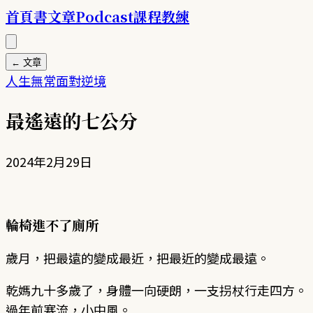
首頁
書
文章
Podcast
課程
教練
← 文章
人生
無常
面對逆境
最遙遠的七公分
2024年2月29日
輪椅進不了廁所
歲月，把最遠的變成最近，把最近的變成最遠。
乾媽九十多歲了，身體一向硬朗，一支拐杖行走四方。
過年前寒流，小中風。