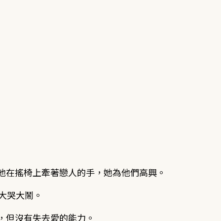
他在搖椅上牽著戀人的手，她為他們高興。
大哭大鬧。
，但沒有失去愛的能力。