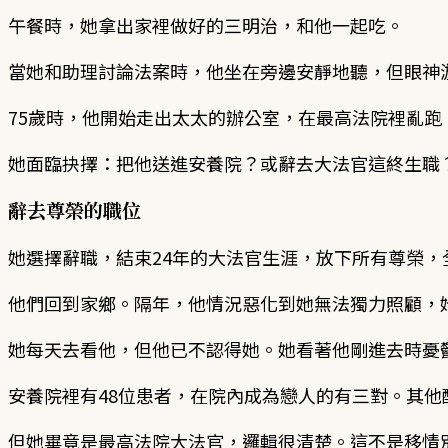
午餐時，她拿出家裡做好的三明治，和他一起吃。
當她和助理討論法案時，他坐在旁邊安靜地聽，但眼神
75歲時，他開始走出太太的辦公室，在最高法院裡亂跑
她面臨抉擇：把他送進安養院？或辭去大法官這終生職
辭去尊榮的職位
她選擇辭職，結束24年的大法官生涯，放下所有尊榮，
他們回到家鄉。隔年，他情況惡化到她無法獨力照顧，
她每天去看他，但他已不認得她。她看著他剛進去時憂
安養院裡有48位患者，在院內成為戀人的有三對。其
但她畢竟是最高法院大法官，邏輯很清楚。這不是移情