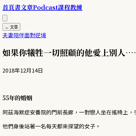
首頁
書
文章
Podcast
課程
教練
← 文章
夫妻
陪伴
面對逆境
如果你犧牲一切照顧的他愛上別人…
2018年12月14日
55年的婚姻
阿茲海默症安養院的門前長廊，一對戀人坐在搖椅上，
他們身後站著一名每天都來探望的女子。