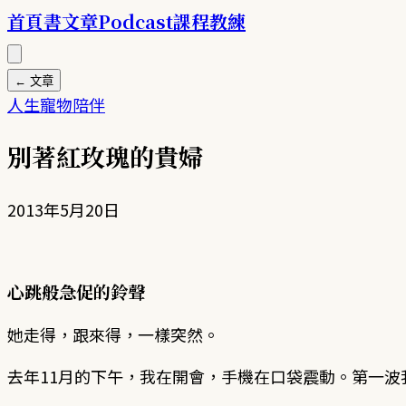
首頁
書
文章
Podcast
課程
教練
← 文章
人生
寵物
陪伴
別著紅玫瑰的貴婦
2013年5月20日
心跳般急促的鈴聲
她走得，跟來得，一樣突然。
去年11月的下午，我在開會，手機在口袋震動。第一