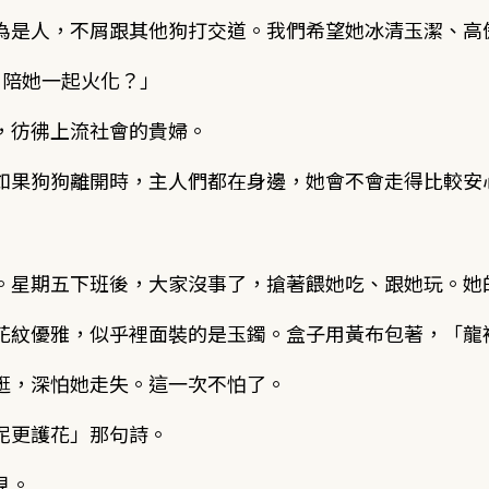
為是人，不屑跟其他狗打交道。我們希望她冰清玉潔、高
，陪她一起火化？」
，彷彿上流社會的貴婦。
如果狗狗離開時，主人們都在身邊，她會不會走得比較安
。星期五下班後，大家沒事了，搶著餵她吃、跟她玩。她
花紋優雅，似乎裡面裝的是玉鐲。盒子用黃布包著，「龍
逛，深怕她走失。這一次不怕了。
泥更護花」那句詩。
見。