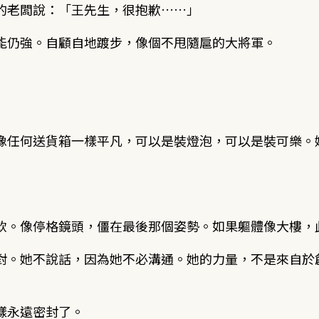
的老闆說：「王先生，很抱歉……」
能仍強。自顧自地踱步，像個不甩隨扈的大將軍。
像任何送貨箱一樣平凡，可以是裝燈泡，可以是裝可樂。
軟。像停格鏡頭，僵在最後那個姿勢。如果軀體像大樓，
對。她不說話，因為她不必溝通。她的力量，不是來自於
樣永遠密封了。