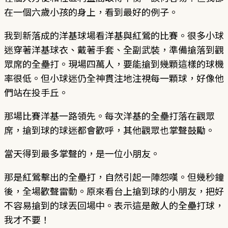
在一個六歲小孩的身上，看到最好的例子。
我到新落成的洋基球場看洋基與紅鶯的比賽。很多小球
迷穿著洋基球衣、戴著手套、全副武裝，準備搶落到觀
眾席的全壘打。現場四萬人，要能搶到幾顆這樣的球機
率很低。但小球迷仍全神貫注地注視每一顆球，好像他
們站在投手丘。
那場比賽洋基一路領先。每次洋基的全壘打落在觀眾
席，搶到球的球迷都會歡呼，其他觀眾也掌聲鼓勵。
當天得到最多掌聲的，是一位小朋友。
那是紅鶯擊出的全壘打，自然引起一陣怨嘆。但幾秒鐘
後，全場歡聲雷動。原來看台上搶到球的小朋友，把好
不容易搶到的球丟回場中。表示這是敵人的全壘打球，
我才不要！