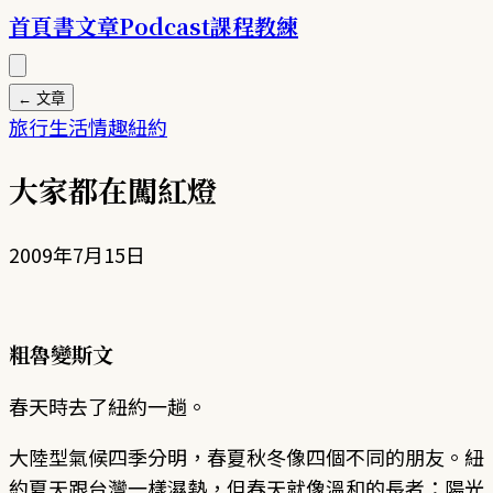
首頁
書
文章
Podcast
課程
教練
← 文章
旅行
生活情趣
紐約
大家都在闖紅燈
2009年7月15日
粗魯變斯文
春天時去了紐約一趟。
大陸型氣候四季分明，春夏秋冬像四個不同的朋友。紐
約夏天跟台灣一樣濕熱，但春天就像溫和的長者：陽光