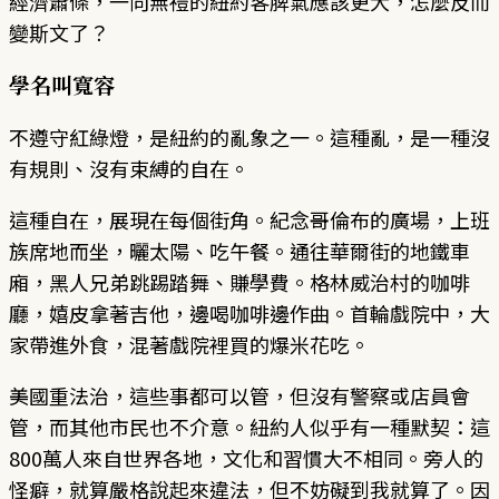
經濟蕭條，一向無禮的紐約客脾氣應該更大，怎麼反而
變斯文了？
學名叫寬容
不遵守紅綠燈，是紐約的亂象之一。這種亂，是一種沒
有規則、沒有束縛的自在。
這種自在，展現在每個街角。紀念哥倫布的廣場，上班
族席地而坐，曬太陽、吃午餐。通往華爾街的地鐵車
廂，黑人兄弟跳踢踏舞、賺學費。格林威治村的咖啡
廳，嬉皮拿著吉他，邊喝咖啡邊作曲。首輪戲院中，大
家帶進外食，混著戲院裡買的爆米花吃。
美國重法治，這些事都可以管，但沒有警察或店員會
管，而其他市民也不介意。紐約人似乎有一種默契：這
800萬人來自世界各地，文化和習慣大不相同。旁人的
怪癖，就算嚴格說起來違法，但不妨礙到我就算了。因