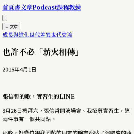
首頁
書
文章
Podcast
課程
教練
← 文章
成長與進化
世代差異
世代交流
也許不必「薪火相傳」
2016年4月1日
張信哲的歌，實習生的LINE
3月26日禮拜六，張信哲開演場會、我招募實習生，這
兩件事有一個共同點。
那晚，好幾位跟我同齡的朋友的臉書都貼了演唱會的照