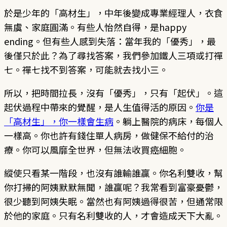
於是少年的「高材生」，中年後變成專業經理人，衣食
無虞、家庭圓滿。有些人怡然自得，是happy
ending。但有些人感到失落：當年我的「優秀」，最
後僅只於此？為了尋找答案，我們參加鐵人三項或打禪
七。禪七找不到答案，可能就去找小三。
所以，把時間拉長，沒有「優秀」，只有「起伏」。這
起伏過程中帶來的覺醒，是人生值得活的原因。
你是
「高材生」，你一樣會生病
。躺上醫院的病床，每個人
一樣高。你也許有錢住單人病房，做健保不給付的治
療。你可以風靡全世界，但無法收買癌細胞。
縱使只看某一階段，也沒有誰輸誰贏。你名利雙收，幫
你打掃的阿姨默默無聞，誰贏呢？我常看到富豪憂鬱，
很少聽到阿姨失眠。當然也有阿姨過得很苦，但通常限
於他的家庭。只有名利雙收的人，才會造成天下大亂。