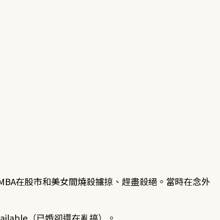
麗的MBA在股市和美女間燒殺擄掠、趕盡殺絕。當時在念外
 Available（已婚卻還在亂搞）。