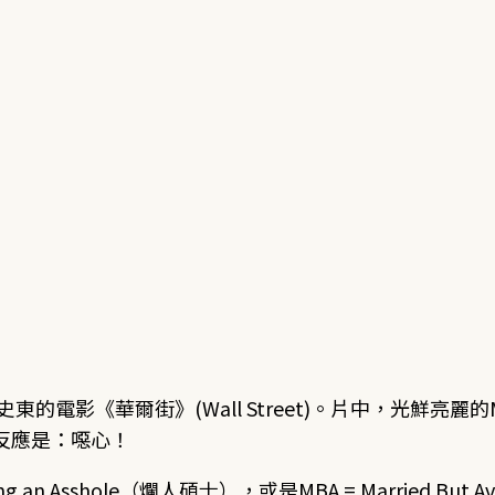
東的電影《華爾街》(Wall Street)。片中，光鮮亮
反應是：噁心！
g an Asshole（爛人碩士），或是MBA = Married But