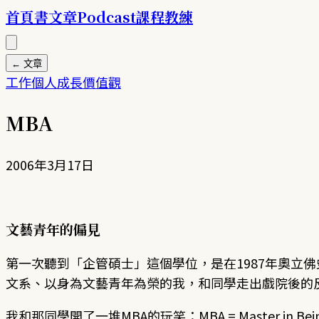
首頁
書
文章
Podcast
課程
教練
← 文章
工作
個人成長
價值觀
MBA
2006年3月17日
文藝青年的偏見
第一次聽到「企管碩士」這個學位，是在1987年奧立佛史
文系、以身為文藝青年為榮的我，和同學走出戲院後的
我和那同學開了一堆MBA的玩笑：MBA = Master in Bein