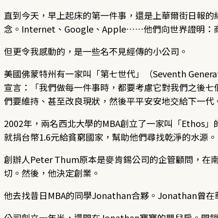
直到今天，早上起床的第一件事，還是上華爾街日報的
念。Internet、Google、Apple……他們向世界證
但更令我感動的，是一些名不見經傳的小公司。
美國佛蒙特州有一家叫「第七世代」（Seventh Ge
宣言：「我們做每一件事時，都要考慮它對我們之後七
們要維持、甚至改良現狀，然後平平安安地交給下一代
2002年，兩名西北大學的MBA創立了一家叫「Etho
就捐台幣1.6元給貧窮國家，幫助他們尋找乾淨的水源
創辦人Peter Thum原本是麥肯錫公司的企管顧
切。然後，他決定創業。
他去找昔日MBA的同學Jonathan合夥。Jonat
公司創立一年半，還開在Jonathan寶寶的嬰兒房