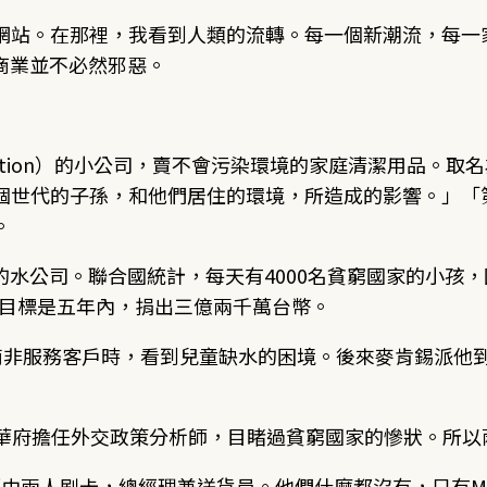
網站。在那裡，我看到人類的流轉。每一個新潮流，每一
明：商業並不必然邪惡。
neration）的小公司，賣不會污染環境的家庭清潔用品。
個世代的子孫，和他們居住的環境，所造成的影響。」「
。
s」的水公司。聯合國統計，每天有4000名貧窮國家的小孩
。目標是五年內，捐出三億兩千萬台幣。
問，在南非服務客戶時，看到兒童缺水的困境。後來麥肯錫派
han曾在華府擔任外交政策分析師，目睹過貧窮國家的慘狀。
。開銷由兩人刷卡，總經理兼送貨員。他們什麼都沒有，只有