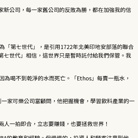
家新公司，每一家舊公司的反敗為勝，都在加強我的信
取名為「第七世代」，是引用1722年北美印地安部落的聯合
第七世代」相信，這世界只是暫時託付給我們保管。我
，因為喝不到乾淨的水而死亡。「Ethos」每賣一瓶水，
他到一家可樂公司當顧問，他把握機會，學習飲料產業的一
所以兩人一拍即合，立志要賺錢，也要拯救世界！
MBA的教育和經驗。但慢慢的，投資人和顧客注意到他