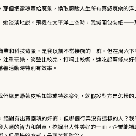
，那個把靈魂賣給魔鬼，換取體驗人生所有喜怒哀樂的浮
」她淡淡地說。飛機在太平洋上空時，我撕開包裝紙——
是商業和科技背景，是我以前不常接觸的一群。但在周六
、注重玩樂、笑聲比較亮、打嗝比較響，連吃起薯條來好
慈善活動時特別有效率。
我們總是憑著皮毛知識或特殊案例，就假設對方是怎樣的
然，絕對有出賣靈魂的奸商，但哪個行業沒有這樣的人？
發人類的智力和創意，挖掘出人性美好的一面。企業能補
術。但最快的方式，是商業和政治。