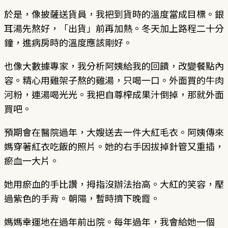
於是，像披薩送貨員，我把到貨時的溫度當成目標。銀
耳湯先熬好，「出貨」前再加熱。冬天加上路程二十分
鐘，進病房時的溫度應該剛好。
也像大數據專家，我分析阿姨給我的回饋，改變餐點內
容。精心用雞架子熬的雞湯，只喝一口。外面買的牛肉
河粉，連湯喝光光。我把自尊榨成果汁倒掉，那就外面
買吧。
預期會在醫院過年，大嫂送去一件大紅毛衣。阿姨傳來
媽穿著紅衣吃飯的照片。她的右手因拔掉針管又重插，
瘀血一大片。
她用瘀血的手比讚，拇指沒辦法抬高。大紅的笑容，壓
過紫色的手背。朝陽，暫時擠下晚霞。
媽媽幸運地在過年前出院。每年過年，我會給她一個