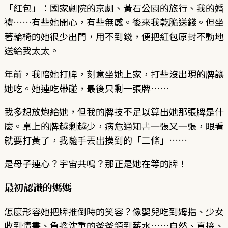
「紅包」：國家劇院的京劇、黃石公園的旅行、我的婚
禮……有些她開心，有些無感。後來我乾脆送錢。但坐
著輪椅的她很少出門，用不到錢，便把紅包原封不動地
送給我太太。
年前，我陪她打牌，刻意坐她上家，打些沒出現的牌讓
她吃。她連吃帶碰，最後只剩一張牌……
我多想放炮給她，但我的牌技不足以算出她那張牌是什
麼。桌上的牌越剩越少，病危通知書一張又一張，眼看
就要打黃了，我隨手丟出摸到的「二條」……
是母子連心？宇宙共鳴？那正是她在等的牌！
最初認識的媽媽
怎麼形容她把牌推倒時的笑容？像嬰兒吃到姆指、少女
收到情書、負擔沈重的爸爸領到薪水……自然、直接、