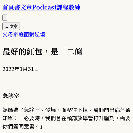
首頁
書
文章
Podcast
課程
教練
← 文章
父母
家庭
面對逆境
最好的紅包，是「二條」
2022年1月31日
急診室
媽媽進了急診室。發燒、血壓往下掉。醫師開出病危通
知單：「必要時，我們會在頸部放導管打升壓劑，需要
你們簽同意書。」