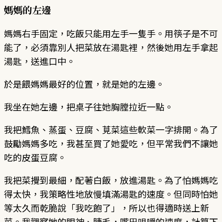
媽媽的左邊
媽媽右手固定，吃飯只能用左手一隻手。用筷子是不可
能了，必須靠別人把菜放在湯匙裡，然後她用左手拿起
湯匙，送進口中。
於是餵媽媽最好的位置，就是她的左邊。
我坐在她左邊，把桌子往她胸膛拉近一點。
我把鱈魚、蒸蛋、豆腐、莧菜這些軟菜一字排開。為了
鼓勵媽媽多吃，我甚至買了她愛吃，但平常我們不讓她
吃的皮蛋豆腐。
我把菜攪到最細，配著白飯，放進湯匙。為了怕媽媽吃
得太快，我策略性地放慢填滿湯匙的速度。但同時怕她
等太久而乾脆說「我吃飽了」，所以也得適時送上新
菜。我觀察她的眼神、睫毛，嘴巴咀嚼的速度，計算下