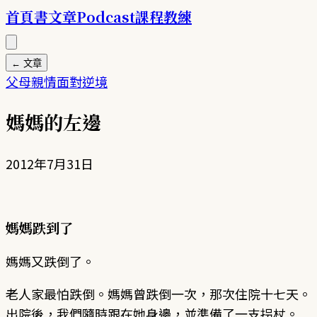
首頁
書
文章
Podcast
課程
教練
← 文章
父母
親情
面對逆境
媽媽的左邊
2012年7月31日
媽媽跌到了
媽媽又跌倒了。
老人家最怕跌倒。媽媽曾跌倒一次，那次住院十七天。
出院後，我們隨時跟在她身邊，並準備了一支拐杖。