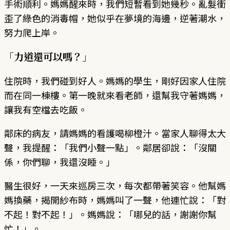
手術順利。媽媽醒來時，我們短暫看到她幾秒。亂髮衝
歪了綠色的消毒帽，她似乎在夢境的海邊，逆著潮水，
努力爬上岸。
「力道還可以嗎？」
住院時，我們碰到好人。媽媽的學生，剛好因家人住院
而在同一棟樓。第一晚就來看老師，還幫我守著媽媽，
讓我有空檔去吃飯。
鄰床的病友，請媽媽的看護喝柳橙汁。當家人聊得太大
聲，我提醒：「我們小聲一點」。鄰居卻說：「沒關
係，你們聊，我還沒睡。」
醫生很好，一天來巡房三次，每次都帶著笑容。他幫媽
媽換藥，揭開紗布時，媽媽叫了一聲，他連忙說：「對
不起！對不起！」。媽媽說：「哪兒的話，謝謝你幫
忙！」。