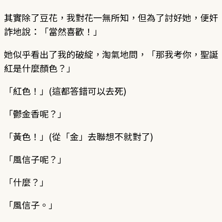
其實除了豆花，我對花一無所知，但為了討好她，便奸
詐地說：「當然喜歡！」
她似乎看出了我的破綻，淘氣地問，「那我考你，聖誕
紅是什麼顏色？」
「紅色！」(這都答錯可以去死)
「鬱金香呢？」
「黃色！」(從「金」去聯想不就對了)
「風信子呢？」
「什麼？」
「風信子。」