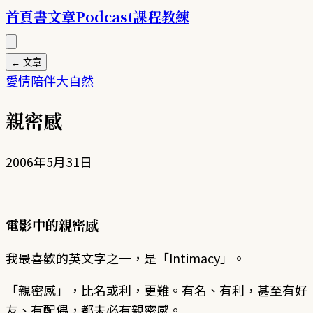
首頁
書
文章
Podcast
課程
教練
← 文章
愛情
陪伴
大自然
親密感
2006年5月31日
電影中的親密感
我最喜歡的英文字之一，是「Intimacy」。
「親密感」，比名或利，更難。有名、有利，甚至有好
友、有配偶，都未必有親密感。