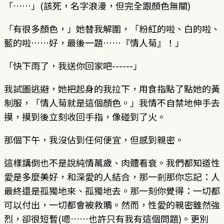
「……」(該死，名字浪漫，但完全跟顏色無關)
「有很多顏色，」她替我解圍，「粉紅的啦、白的啦、
藍的啦……好，最後一題……『情人菊』！」
「快下雨了，我送你回家吧------」
我試圖逃避，她把起身的我拉下，用食指點了點她的黃
制服，「情人菊就是這個顏色。」我情不自禁地伸手去
摸，摸到後立刻收回手指，像碰到了火。
那個下午，我沒佔到任何便宜，但感到親密。
這樣講倒也不是說純情萬歲、肉體看衰。我們都知道性
愛是多麼美好，和深愛的人結合，那一剎那你忘記：人
最終還是孤獨地來、孤獨地去。那一刻你覺得：一切都
可以付出，一切都會被救贖。然而，性愛的親密雖然強
烈，卻很短暫(嗯……也許只有我有這個問題)。更別