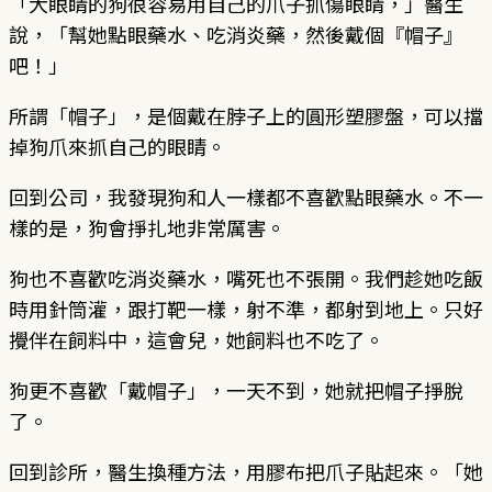
「大眼睛的狗很容易用自己的爪子抓傷眼睛，」醫生
說，「幫她點眼藥水、吃消炎藥，然後戴個『帽子』
吧！」
所謂「帽子」，是個戴在脖子上的圓形塑膠盤，可以擋
掉狗爪來抓自己的眼睛。
回到公司，我發現狗和人一樣都不喜歡點眼藥水。不一
樣的是，狗會掙扎地非常厲害。
狗也不喜歡吃消炎藥水，嘴死也不張開。我們趁她吃飯
時用針筒灌，跟打靶一樣，射不準，都射到地上。只好
攪伴在飼料中，這會兒，她飼料也不吃了。
狗更不喜歡「戴帽子」，一天不到，她就把帽子掙脫
了。
回到診所，醫生換種方法，用膠布把爪子貼起來。「她