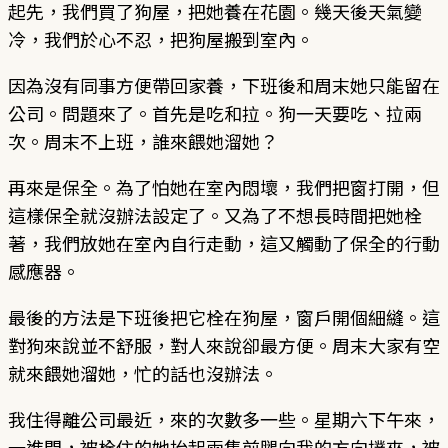
起先，我們買了狗屋，把她養在花園。幾天後天氣變
冷，我們於心不忍，把狗屋搬到室內。
因為沒有同事方便帶回家養，下班後和周末她只能留在
公司。問題來了。首先是吃和拉。狗一天要吃、拉兩
次。周末不上班，誰來餵她溜她？
再來是保全。為了怕她在室內悶壞，我們把窗打開，但
這樣保全就沒辦法設定了。又為了不想長時間把她栓
著，我們放她在室內自行走動，這又觸動了保全的行動
感應器。
最後的方法是下班後把它栓在狗屋，窗戶開個細縫。這
對狗來說並不舒服，對人來說卻最方便。周末大家有空
就來餵她溜她，忙的話也沒辦法。
我住得離公司最近，來的次數多一些。星期六下午來，
一進門，被栓住的她抬起兩隻前腿向我的方向撲來，被