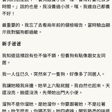
時間。」說的也是，我沒養過小孩，嘿，我連自己都養
不好！
最重要的，我忘了去看兩年前的健檢報告，當時驗血顯
示我對貓狗都過敏。
新手爸爸
我知道這樣說有些不倫不類，但養狗有點像跟女友同
居。
我一人住已久，突然來了一隻狗，好像多了同居人。
我讓她睡我床邊，她早上六點就醒，我自然也起來。天
還沒亮，臉還沒洗，先帶她出門大小便。
溜狗不是你溜她，是她溜你。你要跟著她，不是拉著
她。她怎麼走，你猜不到。她四處嗅，聞到熟悉的味道