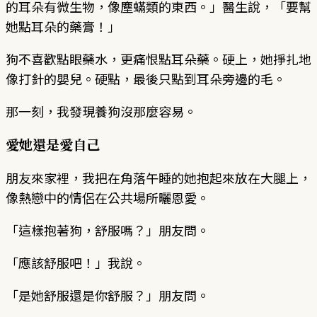
的耳朵有微生物，像塵蟎類的東西。」醫生說，「要幫
她點耳朵的藥膏！」
狗不喜歡點眼藥水，更痛恨點耳朵藥。硬上，她掙扎地
像打針的嬰兒。硬點，最後只點到耳朵旁邊的毛。
那一刻，我發現養狗沒那麼容易。
愛她還是愛自己
朋友來家裡，我把在角落午睡的她抱起來放在大腿上，
像熱戀中的情侶在公共場所曬恩愛。
「這樣抱著狗，舒服嗎？」朋友問。
「應該舒服吧！」我說。
「是她舒服還是你舒服？」朋友問。