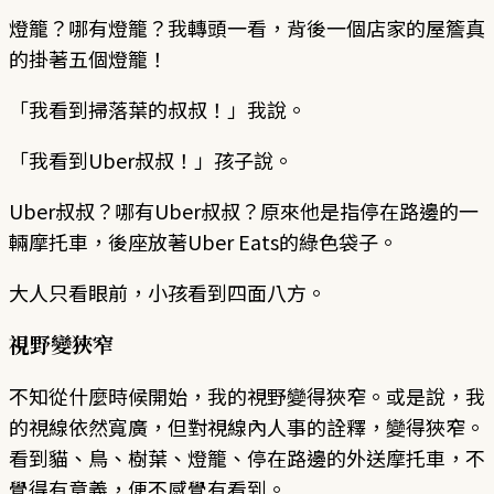
燈籠？哪有燈籠？我轉頭一看，背後一個店家的屋簷真
的掛著五個燈籠！
「我看到掃落葉的叔叔！」我說。
「我看到Uber叔叔！」孩子說。
Uber叔叔？哪有Uber叔叔？原來他是指停在路邊的一
輛摩托車，後座放著Uber Eats的綠色袋子。
大人只看眼前，小孩看到四面八方。
視野變狹窄
不知從什麼時候開始，我的視野變得狹窄。或是說，我
的視線依然寬廣，但對視線內人事的詮釋，變得狹窄。
看到貓、鳥、樹葉、燈籠、停在路邊的外送摩托車，不
覺得有意義，便不感覺有看到。