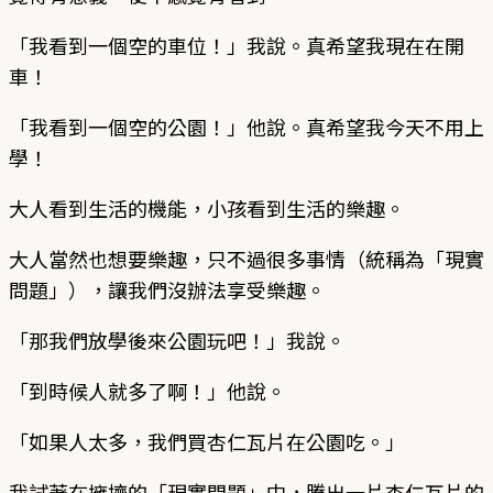
「我看到一個空的車位！」我說。真希望我現在在開
車！
「我看到一個空的公園！」他說。真希望我今天不用上
學！
大人看到生活的機能，小孩看到生活的樂趣。
大人當然也想要樂趣，只不過很多事情（統稱為「現實
問題」），讓我們沒辦法享受樂趣。
「那我們放學後來公園玩吧！」我說。
「到時候人就多了啊！」他說。
「如果人太多，我們買杏仁瓦片在公園吃。」
我試著在擁擠的「現實問題」中，騰出一片杏仁瓦片的