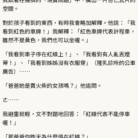
空間。
對於孩子看到的東西，有時我會略加解釋。他說：「我
看到紅色的車牌！」我解釋：「紅色車牌代表計程車，
雖然不是黃色，我們也可以坐喔。」
「我看到車子停在紅線上！」、「我看到有人亂丟煙
蒂！」、「我看到姊姊沒有衣服穿」（隆乳診所的公車
廣告）……
「爸爸她是賣火柴的女孩嗎？」他追問。
ㄜ……
我避重就輕，文不對題地回答：「紅線代表不能停車
喔！」
「那爸爸你昨天為什麼停在紅線？」