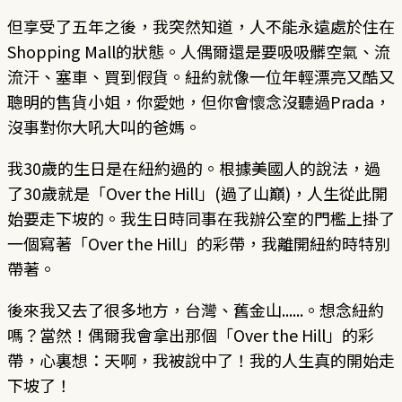
但享受了五年之後，我突然知道，人不能永遠處於住在
Shopping Mall的狀態。人偶爾還是要吸吸髒空氣、流
流汗、塞車、買到假貨。紐約就像一位年輕漂亮又酷又
聰明的售貨小姐，你愛她，但你會懷念沒聽過Prada，
沒事對你大吼大叫的爸媽。
我30歲的生日是在紐約過的。根據美國人的說法，過
了30歲就是「Over the Hill」(過了山巔)，人生從此開
始要走下坡的。我生日時同事在我辦公室的門檻上掛了
一個寫著「Over the Hill」的彩帶，我離開紐約時特別
帶著。
後來我又去了很多地方，台灣、舊金山......。想念紐約
嗎？當然！偶爾我會拿出那個「Over the Hill」的彩
帶，心裏想：天啊，我被說中了！我的人生真的開始走
下坡了！