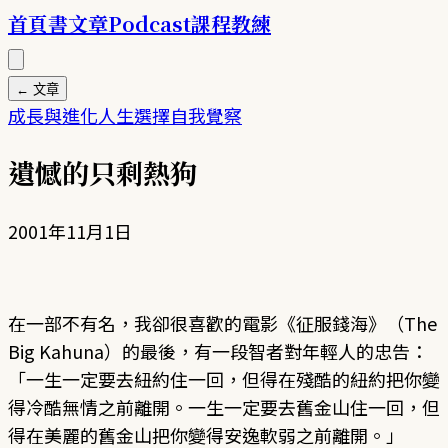
首頁
書
文章
Podcast
課程
教練
← 文章
成長與進化
人生選擇
自我覺察
遺憾的只剩熱狗
2001年11月1日
在一部不有名，我卻很喜歡的電影《征服錢海》（The
Big Kahuna）的最後，有一段智者對年輕人的忠告：
「一生一定要去紐約住一回，但得在殘酷的紐約把你變
得冷酷無情之前離開。一生一定要去舊金山住一回，但
得在美麗的舊金山把你變得安逸軟弱之前離開。」