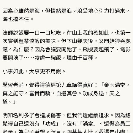
因為心雖然是海，但情緒是浪。浪受地心引力打過來，
海也擋不住。
法師說飯要一口一口地吃，在山上我的確如此，也第一
次嘗到粗茶淡飯的美味。但下山幾天後，又開始狼吞虎
嚥。為什麼？因為會議要開始了、飛機要起飛了、電影
要開演了……凌虐一碗飯，理由千百種。
小事如此，大事更不用說。
學習老莊，覺得道德經第九章講得真好：「金玉滿堂，
莫之能守。富貴而驕，自遺其咎。功成身退，天之
道。」
明知名利多了會造成傷害，但我們還繼續追求。因為總
覺得自己還沒有「功成」，沒有「滿堂」。還得為員工
考量，為兒子著想。況且，跟某某人比，我還是小咖！