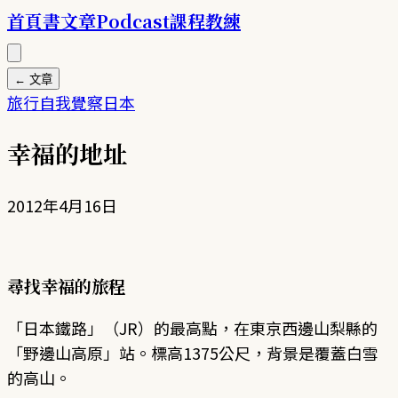
首頁
書
文章
Podcast
課程
教練
← 文章
旅行
自我覺察
日本
幸福的地址
2012年4月16日
尋找幸福的旅程
「日本鐵路」（JR）的最高點，在東京西邊山梨縣的
「野邊山高原」站。標高1375公尺，背景是覆蓋白雪
的高山。