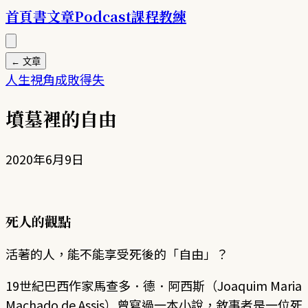
首頁
書
文章
Podcast
課程
教練
← 文章
人生
視角
成敗得失
墳墓裡的自由
2020年6月9日
死人的觀點
活著的人，能不能享受死後的「自由」？
19世紀巴西作家馬查多．德．阿西斯（Joaquim Maria
Machado de Assis）曾寫過一本小說，敘事者是一位死