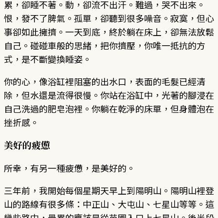
累，卻睡不著。動，卻流不出汗。難過，哭不出來。
恨，發不了脾氣。孤單，卻聽到很多噪音。寂寞，但心
事卻如此擁擠。一天到底，終於躺在床上，卻無法放鬆
自己。碰碰車般的思緒，把你擠壓，你唯一抵抗的方
式，是不斷變換睡姿。
你的心，像浴缸裡阻塞的出水口，表面的毛髮已經清
除，但水還是流得很慢。你站在浴缸中，光著的腳浸在
自己洗過的肥皂泡裡。你躺在乾淨的床單，但身體泡在
挫折感。
美好的疲憊
所幸，有另一種疲憊，是美好的。
三年前，我開始每個星期天早上到陽明山。陽明山裡登
山的路線有很多條：中正山、大屯山、七星山等等。這
幾些路中，最累的應該是從苗圃入口上七星山。後半段