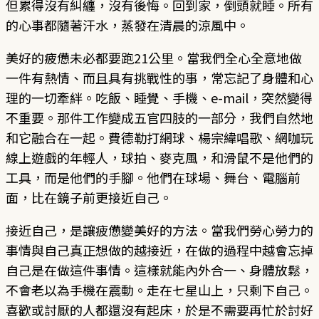
但累得沒有糾纏，沒有後悔。回到家，倒頭就睡。所有
的心事都隨著汗水，蒸發在清晨的涼風中。
美好的疲憊未必都要跑21公里。當我們全心全意地做
一件有熱情、而且具有挑戰性的事，常忘記了身體和心
理的一切牽絆。吃飯、睡覺、手機、e-mail，突然變得
不重要。那件工作變成五官四肢的一部分，我們自然地
和它融合在一起。費德勒打網球、楊宗緯唱歌、網咖玩
線上遊戲的年輕人，球拍、麥克風，和滑鼠不是他們的
工具，而是他們的手腳。他們在球場、舞台、電腦前
面，比在鏡子前更接近自己。
接近自己，是讓疲憊變美好的方法。當我們勞心勞力的
事情與自己真正想做的越接近，在做的過程中越會忘掉
自己是在做這件事情。這樣就能內外合一、身體放鬆，
不會老以為手機在震動。走在七星山上，只剩下自己。
喜歡或討厭的人都還沒有起床，於是不需要再忙於討好