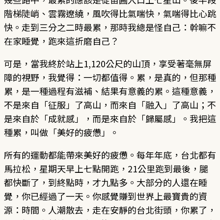
階梯陡峭、雲霧遼繞，風吹得比氣喘快，氣喘得比心跳
快。走到三分之二時最累，那時我總是怪自己：幹嘛不
在家睡覺，跑來這折磨自己？
可是，當我終於站上1,120公尺的山頂，享受著毫無屏
障的視野，我覺得：一切都值得。累，是真的，但那種
累，是一種過程有滋補、結果有意義的累。這種意義，
不是來自「征服」了高山，而來自「融入」了高山；不
是來自於「成就感」，而是來自於「歸屬感」。我把這
種累，叫做「美好的疲憊」。
所有的運動都能帶來美好的疲憊。每年年底，台北都有
馬拉松，星期天早上七點開跑，21公里跑到最後，腿
都快斷了，到終點時，才九點多。大部分的人還在睡
覺，你已經過了一天。你感覺賺到世界上最寶貴的資
源：時間。人潮散去，走在安靜的台北街頭，你累了，