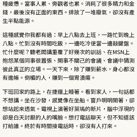
種疲憊。當事人累、旁觀者也累。消耗了很多精力和金
錢，最後沒有正面的東西。排放了一堆廢氣，卻沒有產
生半點能源。
這種感覺你我都有過：早上八點去上班，一路忙到晚上
八點。忙到沒有時間吃飯，一邊吃冷便當一邊敲鍵盤。
忙什麼呢？聽老闆講重覆了好幾次的訓話、在MSN上
抱怨某個同事很囂張、開事不關己的會議、會議中猜測
彼此真正的立場。一天下來，除了賺到薪水，身心都沒
有進帳。倒楣的人，賺到一個胃潰瘍。
下班回家的路上，在捷運上睡著。看到家人，一句話都
不想講。坐在沙發，感覺像在坐船。窗戶明明開著，卻
想站起來透氣。電視上演著好萊塢的新片，腦中浮現的
卻是白天討厭的人的嘴臉。想打電話聊天，但不知道該
打給誰。終於有時間接電話時，卻沒有人打來。