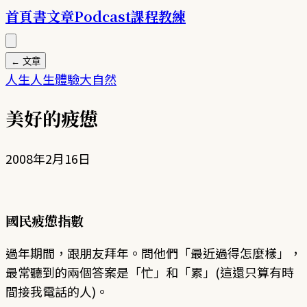
首頁
書
文章
Podcast
課程
教練
← 文章
人生
人生體驗
大自然
美好的疲憊
2008年2月16日
國民疲憊指數
過年期間，跟朋友拜年。問他們「最近過得怎麼樣」，
最常聽到的兩個答案是「忙」和「累」(這還只算有時
間接我電話的人)。