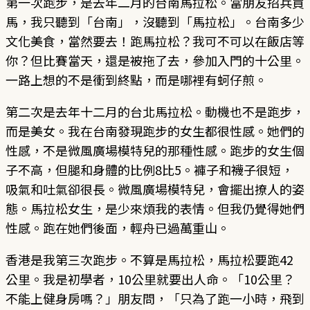
第一次跑步，是去年二月的台南馬拉松。當朋友招兵買
馬，我只聽到「台南」，沒聽到「馬拉松」。台南多少
文化美食，當然要去！跑馬拉松？我可不可以在飯店等
你？但比賽當天，還是被拖了去，參加入門的十公里。
一路上想的不是衝到終點，而是哪裡有蚵仔煎。
第二次是去年十二月的台北馬拉松。動機也不是跑步，
而是美女。我在台南發現跑步的女生都很性感。她們的
性感，不是微風廣場模特兒的那種性感。跑步的女生個
子不高，但腿和身體的比例8比5。褲子和襪子很短，
吸氣和吐氣卻很長。微風廣場模特兒，會擺出撩人的姿
態。馬拉松女生，是少來煩我的表情。但我仍覺得她們
性感。跑在她們後面，輕舟已過萬重山。
香港是我第三次跑步。不算是馬拉松，馬拉松要跑42
公里。我是初學者，10公里就要出人命。「10公里？
不能上健身房嗎？」朋友問，「只為了跑一小時，飛到