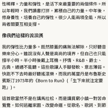
性稀釋。力量和彈性，是活下來最重要的兩個條件。所
以年輕時，我們讀書打拼，累積自己的力量。中年後，
修身養性，培養自己的彈性。很少人能兩項全能，所以
兩者間要互相支撐。
像我們這樣的流浪漢
我的彈性比力量多。既然膝蓋的痛無法解除，只好聽音
樂來分心。雖說沒有人聲是高尚的境界，但自己也只能
撐半小時。半小時後戴上耳機。抒情、R&B、爵士、
古典，通通不能聽。這些歌讓人手腳發軟、意志薄弱。
快跑不下去時最好聽搖滾樂，而我的萬靈丹是布魯斯史
賓斯汀1975年的《Born to Run》(「生下來就注定要
跑」)。
這首歌當然不是在講馬拉松，而是講貧窮小鎮一對苦命
鴛鴦，如何逃離家園、改變命運。從歌名、歌詞、到節