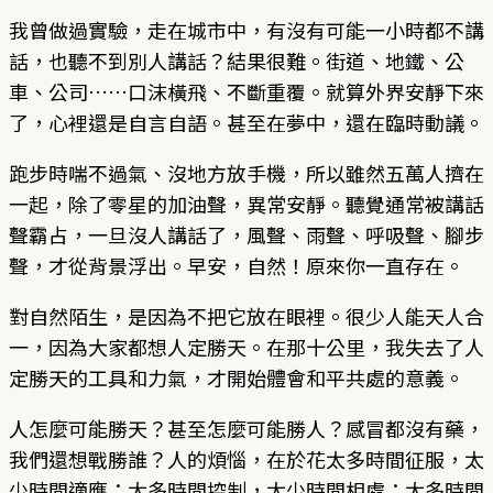
我曾做過實驗，走在城市中，有沒有可能一小時都不講
話，也聽不到別人講話？結果很難。街道、地鐵、公
車、公司……口沫橫飛、不斷重覆。就算外界安靜下來
了，心裡還是自言自語。甚至在夢中，還在臨時動議。
跑步時喘不過氣、沒地方放手機，所以雖然五萬人擠在
一起，除了零星的加油聲，異常安靜。聽覺通常被講話
聲霸占，一旦沒人講話了，風聲、雨聲、呼吸聲、腳步
聲，才從背景浮出。早安，自然！原來你一直存在。
對自然陌生，是因為不把它放在眼裡。很少人能天人合
一，因為大家都想人定勝天。在那十公里，我失去了人
定勝天的工具和力氣，才開始體會和平共處的意義。
人怎麼可能勝天？甚至怎麼可能勝人？感冒都沒有藥，
我們還想戰勝誰？人的煩惱，在於花太多時間征服，太
少時間適應；太多時間控制，太少時間相處；太多時間