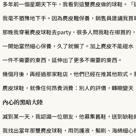
多年前一個星期天下午，我看到這雙麂皮做的球鞋。「
我毫不猶豫地下手。因為麂皮難保養，銷售員建議我買
那晚我穿著麂皮球鞋去party，很多人問我鞋在哪買的
一開始當然細心保養，久了就懶了。加上麂皮不能碰水
一件不需要的東西，延伸出了更多不需要的東西。
幾個月後，再經過那家鞋店，他們已經在推其他款式。
麂皮球鞋，就像任何昂貴消費：別人的評價，轉眼變天
內心的黑暗大陸
減到某一天，我認識一位朋友，他募集舊鞋，送到缺鞋
我找出當年那雙麂皮球鞋，用防護液、鬃刷、海綿細心