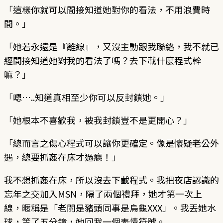
「這樣你就可以間接知道她對你的看法，不用浪費時
間。」
「她若永遠是『離線』，又沒主動跟我聯絡，我不就已
經間接知道她對我的看法了嗎？去下載什麼程式幹
嘛？」
「嗯…..知道真相至少你可以反封鎖她。」
「她根本不喜歡我，被我封鎖豈不是更開心？」
「總而言之傷心程式可以讓你更確定。像是懷疑老公外
遇，總要抓姦在床才過癮！」
我不想抓姦在床，所以沒去下載程式。我把夜店認識的
忘年之交加入MSN，隔了兩個禮拜，她才第一次上
線，暱稱是「老闆是豬頭同事是烏龜XXX」。我丟她水
球，等了五分鐘，她回我一個表情符號。