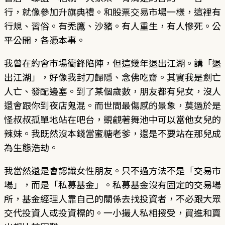
行，就像參加升旗典禮。和股票交易市場一樣，這裡有
行規、習俗。有禿鷹、沙豬。有人重生，有人慘死。公
平公開，各憑本事。
我曾在約會市場衝鋒陷陣，但這幾年退出江湖。講「退
出江湖」，好像我封刀歸隱、念佛吃齋。其實我是劍亡
人亡、發配邊塞。到了某個歲數，朋友都有兒女，沒人
還會跟你到夜店鬼混。而世間最傷感的景象，莫過於是
怪叔叔孤單地站在吧台，覬覦著舞池中可以當他女兒的
辣妹。我既然沒本錢當蜜糖老爹，還是不要站在那兒成
為生態浩劫。
我當然還是會認識女性朋友。只不過方法不是「交易市
場」，而是「私募基金」。私募基金沒有固定的交易場
所，基金經理人靠自己的關係去找投資者，不必跟大眾
交代投資人或投資標的。一小撮人私相授受，買進和賣