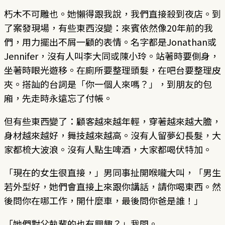
朽木不可雕也。她懶得跟我說，我們直接殺到夜店。到
了案發現場，有些東西沒變：來賓依然像20年前的我
們，用力擺出不屑一顧的表情。名字都是Jonathan或
Jennifer，沒有人叫李大同或陳小玲。站著時要側身，
坐著時眼光遊移。在廁所要整理頭髮，在吧台要整理皮
夾。搭訕的台詞是「你一個人來嗎？」，到朋友的包
廂，先走時永遠忘了付帳。
但有些東西變了：顧客越來越年輕，穿著越來越大膽，
身材越來越好，舞技越來越高。沒有人留夢幻長髮，大
家都梳大波浪。沒有人點生啤酒，大家都喝伏特加。
「現在的女生很直接，」男同事扯開喉嚨大叫，「男生
若外型好，她們會直接上來跟你講話，請你喝東西。然
後問你在哪工作，開什麼車，最後問你爸是誰！」
「她們對父執輩的也有興趣？」我問。