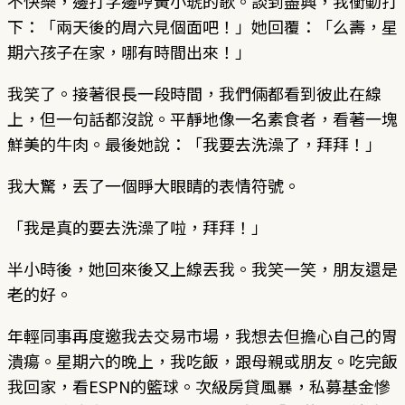
不快樂，邊打字邊哼黃小琥的歌。談到盡興，我衝動打
下：「兩天後的周六見個面吧！」她回覆：「么壽，星
期六孩子在家，哪有時間出來！」
我笑了。接著很長一段時間，我們倆都看到彼此在線
上，但一句話都沒說。平靜地像一名素食者，看著一塊
鮮美的牛肉。最後她說：「我要去洗澡了，拜拜！」
我大驚，丟了一個睜大眼睛的表情符號。
「我是真的要去洗澡了啦，拜拜！」
半小時後，她回來後又上線丟我。我笑一笑，朋友還是
老的好。
年輕同事再度邀我去交易市場，我想去但擔心自己的胃
潰瘍。星期六的晚上，我吃飯，跟母親或朋友。吃完飯
我回家，看ESPN的籃球。次級房貸風暴，私募基金慘