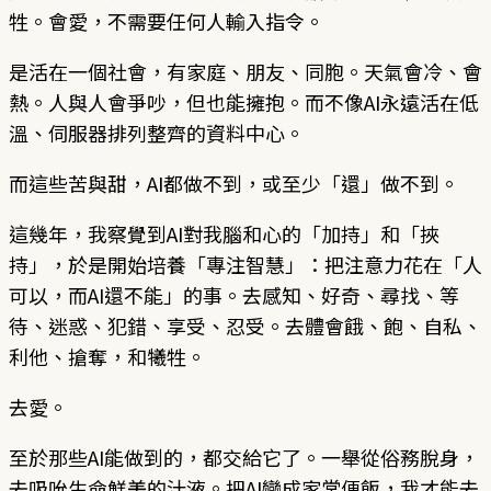
牲。會愛，不需要任何人輸入指令。
是活在一個社會，有家庭、朋友、同胞。天氣會冷、會
熱。人與人會爭吵，但也能擁抱。而不像AI永遠活在低
溫、伺服器排列整齊的資料中心。
而這些苦與甜，AI都做不到，或至少「還」做不到。
這幾年，我察覺到AI對我腦和心的「加持」和「挾
持」，於是開始培養「專注智慧」：把注意力花在「人
可以，而AI還不能」的事。去感知、好奇、尋找、等
待、迷惑、犯錯、享受、忍受。去體會餓、飽、自私、
利他、搶奪，和犧牲。
去愛。
至於那些AI能做到的，都交給它了。一舉從俗務脫身，
去吸吮生命鮮美的汁液。把AI變成家常便飯，我才能去