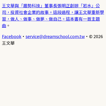
王文華與「趨勢科技」董事長張明正創辦「若水」公
司，投資社會企業的故事。這段過程，讓王文華重新學
習，做人、做事、做夢、做自己。
這本書有一首主題
曲
。
Facebook
·
service@dreamschool.com.tw
·
© 2026
王文華